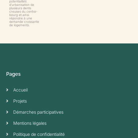
potentialités
d’urbanisation de
plusieurs dents
creuses du centre-
bourg et ainsi
répondre à une
demande croissante
de logements.
Pages
Accueil
Projets
Démarches participatives
Mentions légales
Politique de confidentialité