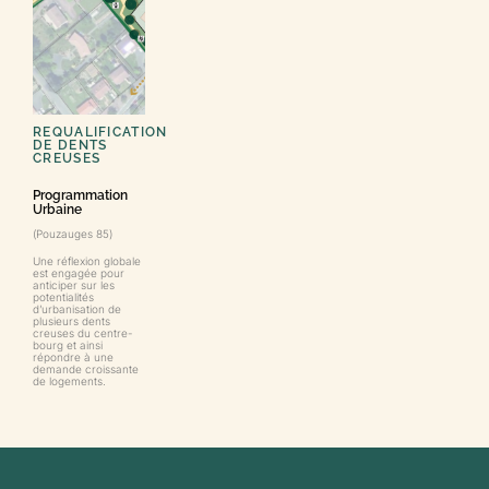
REQUALIFICATION
DE DENTS
CREUSES
Programmation
Urbaine
(Pouzauges 85)
Une réflexion globale
est engagée pour
anticiper sur les
potentialités
d’urbanisation de
plusieurs dents
creuses du centre-
bourg et ainsi
répondre à une
demande croissante
de logements.