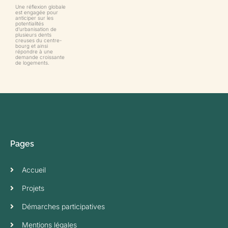
Une réflexion globale
est engagée pour
anticiper sur les
potentialités
d’urbanisation de
plusieurs dents
creuses du centre-
bourg et ainsi
répondre à une
demande croissante
de logements.
Pages
Accueil
Projets
Démarches participatives
Mentions légales